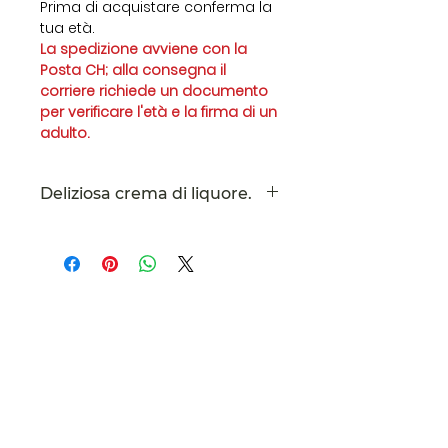
Prima di acquistare conferma la
tua età.
La spedizione avviene con la
Posta CH; alla consegna il
corriere richiede un documento
per verificare l'età e la firma di un
adulto.
Deliziosa crema di liquore.
Crema di Pistacchio realizzata
con
latte
e veri
pistacchi
perciò rimane molto
delicata. Si consiglia di tenere
sempre nel frigo, specialmente
Ticinorganic
dopo l'apertura e servire fresco.
Le tasse sono incluse. Spese di
Via Lugano, 13
spedizione calcolate alla cassa.
Tresa-Brücke
6988
CHE-422.948.323
Imkerei 2447 TI Rein