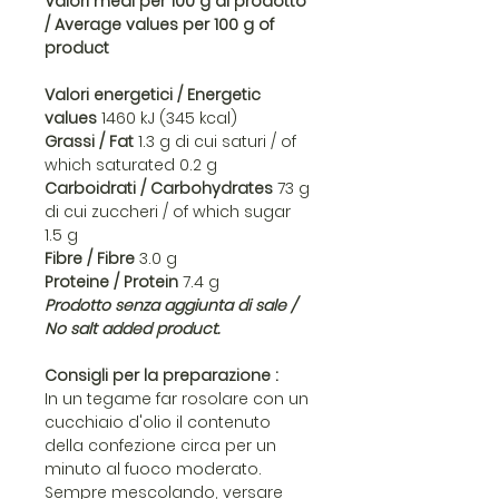
Valori medi per 100 g di prodotto
/ Average values per 100 g of
product
Valori energetici / Energetic
values
1460 kJ (345 kcal)
Grassi / Fat
1.3 g di cui saturi / of
which saturated 0.2 g
Carboidrati / Carbohydrates
73 g
di cui zuccheri / of which sugar
1.5 g
Fibre / Fibre
3.0 g
Proteine / Protein
7.4 g
Prodotto senza aggiunta di sale /
No salt added product.
Consigli per la preparazione :
In un tegame far rosolare con un
cucchiaio d'olio il contenuto
della confezione circa per un
minuto al fuoco moderato.
Sempre mescolando, versare