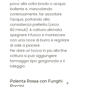
poco alla volta brodo o acqua
bollente e, mescolando
continuamente, far assorbire
l'acqua, portando alla
consistenza preferita (circa
60 minuti). A cottura ultimata,
spegnere il fuoco e mantecare
con una noce di burro e regolare
di sale a piacere.
Per dare un tocco in più alla fine
cottura si può aggiungere
formaggio tipo gorgonzola o il
taleggio.
Polenta Rossa con Funghi
Porcini
Preparato per polenta è
arricchito con gustosi pezzetti di
funghi porcini che donano un
sapore unico al piatto. Grazie