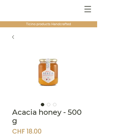
Ticino products
Handcrafted
Acacia honey - 500
g
Price
CHF 18.00