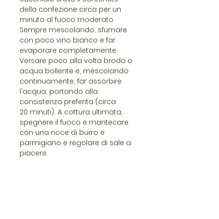
della confezione circa per un
minuto al fuoco moderato.
Sempre mescolando, sfumare
con poco vino bianco e far
evaporare completamente.
Versare poco alla volta brodo o
acqua bollente e, mescolando
continuamente, far assorbire
l'acqua, portando alla
consistenza preferita (circa
20 minuti). A cottura ultimata,
spegnere il fuoco e mantecare
con una noce di burro e
parmigiano e regolare di sale a
piacere.
Risotto con Zucchine e
Porri.
Preparato per risotto è arricchito