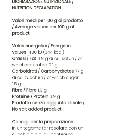
DICHIARAZIONE NUTRIZIONALE /
NUTRITION DECLARATION
Valori medi per 100 g di prodotto
/ Average values per 100 g of
product
Valori energetici / Energetic
values
1488 kJ (344 kcal)
Grassi / Fat
0.9 g di cui saturi / of
which saturated 0.1 g
Carboidrati / Carbohydrates
77 g
di cui zuccheri / of which sugar
1.5 g
Fibre / Fibre
1.9 g
Proteine / Protein
6.9 g
Prodotto senza aggiunta di sale /
No salt added product.
Consigli per la preparazione :
In un tegame far rosolare con un
cucchiaio d'olio il contenuto