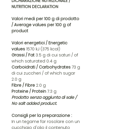
DICHIARAZIONE NUTRIZIONALE /
NUTRITION DECLARATION
Valori medi per 100 g di prodotto
/ Average values per 100 g of
product
Valori energetici / Energetic
values
1570 kJ (375 kcal)
Grassi / Fat
3.5 g di cui saturi / of
which saturated 0.4 g
Carboidrati / Carbohydrates
73 g
di cui zuccheri / of which sugar
2.0 g
Fibre / Fibre
2.0 g
Proteine / Protein
7.3 g
Prodotto senza aggiunta di sale /
No salt added product.
Consigli per la preparazione :
In un tegame far rosolare con un
cucchiaio d'olio il contenuto