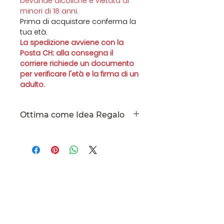
bevande alcoliche è vietata ai
minori di 18 anni.
Prima di acquistare conferma la
tua età.
La spedizione avviene con la
Posta CH; alla consegna il
corriere richiede un documento
per verificare l'età e la firma di un
adulto.
Ottima come Idea Regalo
Grazie alla sua delicatezza e
morbidezza la nostra Grappa
aromatizzata al Miele è ottima
per essere regalata, gustata nel
caffe o sorseggiata fresca ai fine
Ticinorganique
pasti come il digestivo.
Le tasse sono incluse. Spese di
Via Lugano, 13
spedizione calcolate alla cassa.
Pont Tresa
6988
CHE -
422.948.323
Apiculture 2447 TI Pure