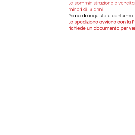
La somministrazione e vendita 
minori di 18 anni.
Prima di acquistare conferma l
La spedizione avviene con la Po
richiede un documento per verif
Тицинорганик
Конта
Виа Лугано, 13
+41 76 81 6
Мост Треза
6988
ticinorga
ЧЕ - 422.948.323
Пчеловодство 2447 TI Pure
Подпис
айтесь н
нас: