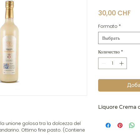
Це
30,00 CHF
Formato
*
Выбрать
Количество
*
Доба
Liquore Crema d
Aroomatico, dolce e
la unione golosa tra la dolcezza del
servire fresco e c
darino. Ottimo fine pasto. (Contiene
Le tasse sono inclu
calcolate alla cass