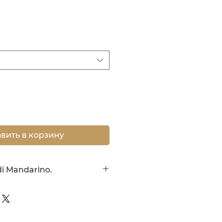
на
вить в корзину
i Mandarino.
 delicato. Si consiglia di
onservare sempre nel frigo.
se. Spese di spedizione
a.