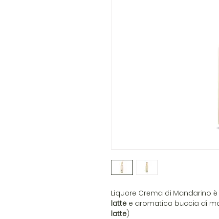
Liquore Crema di Mandarino è 
latte
e aromatica buccia di man
latte
)