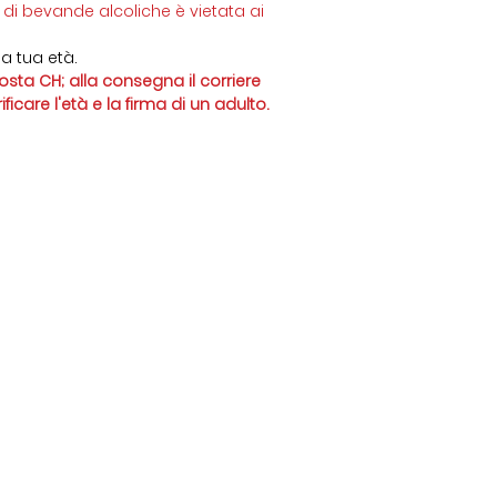
di bevande alcoliche è vietata ai
a tua età.
sta CH; alla consegna il corriere
icare l'età e la firma di un adulto.
кты
Магазин
6 778
Тичино мед
nic@gmail.com
Приготовления к ризотто
Овощные соусы и кремы
ыв
Ароматизированная соль и специи
а
Джемы и сладости