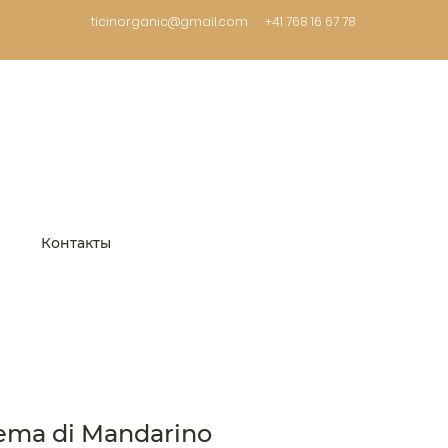
ticinorganic@gmail.com
+41 768 16 67 78
Контакты
ema di Mandarino