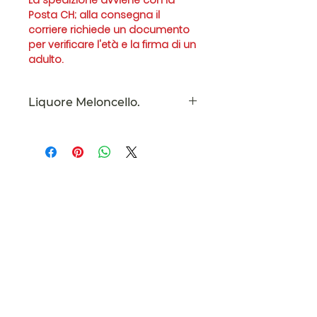
La spedizione avviene con la
Posta CH; alla consegna il
corriere richiede un documento
per verificare l'età e la firma di un
adulto.
Liquore Meloncello.
Si consiglia di servire fresco per
esaltare particolare aroma di
melone.
Le tasse sono incluse. Spese di
spedizione calcolate alla cassa.
Тицинорганик
Виа Лугано, 13
Мост Треза
6988
ЧЕ -
422.948.323
Пчеловодство 2447 TI Pure
Контакты
+41 76 81 66 778