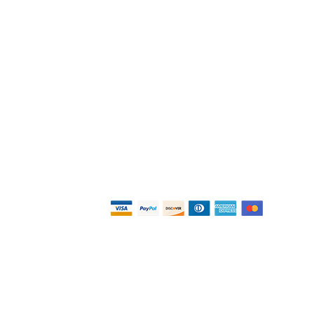
Pagos
o
as
Privacidad y
as
Términos
Términos y condiciones