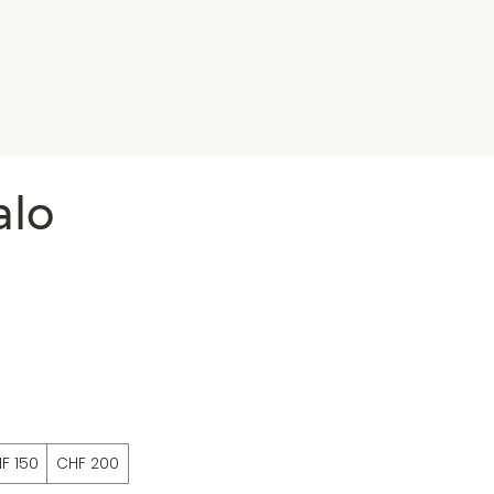
alo
F 150
CHF 200