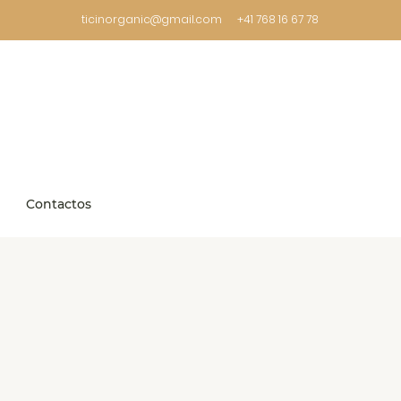
ticinorganic@gmail.com
+41 768 16 67 78
Contactos