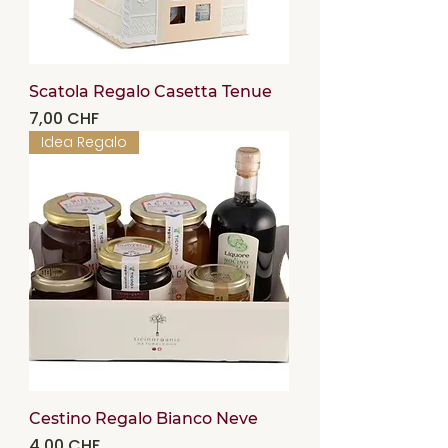
Scatola Regalo Casetta Tenue
Precio
7,00 CHF
Idea Regalo
Cestino Regalo Bianco Neve
Precio
4,00 CHF