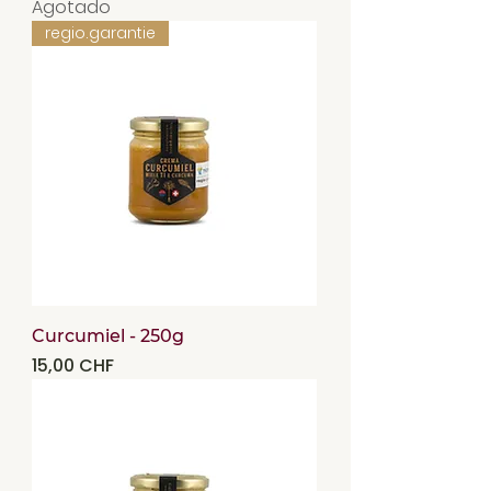
Agotado
regio.garantie
Curcumiel - 250g
Precio
15,00 CHF