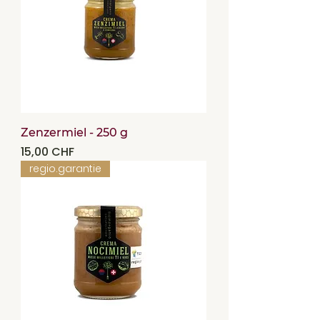
Zenzermiel - 250 g
Precio
15,00 CHF
regio.garantie