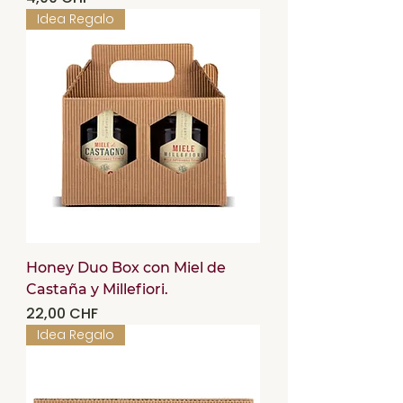
Idea Regalo
Honey Duo Box con Miel de
Castaña y Millefiori.
Precio
22,00 CHF
Idea Regalo