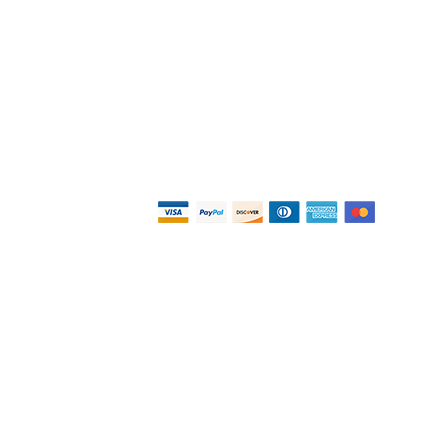
Pagos
o
as
Privacidad y
as
Términos
Términos y condiciones