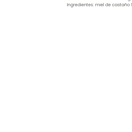
Ingredientes: miel de castaño 100
Ticinorgánico
Contac
Vía Lugano, 13
+41 76 81 6
Puente Tresa
6988
ticinorga
CHE - 422.948.323
Apicultura 2447 TI Puro
Síganos: