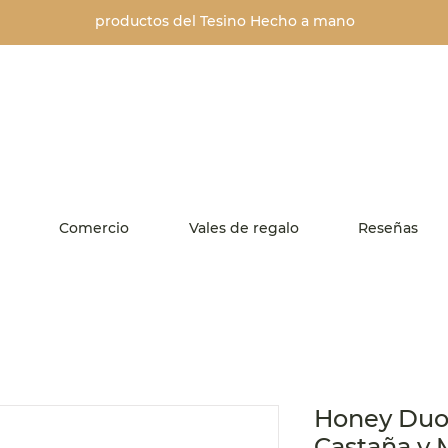
productos del Tesino
Hecho a mano
Comercio
Vales de regalo
Reseñas
Honey Duo 
Castaña y M