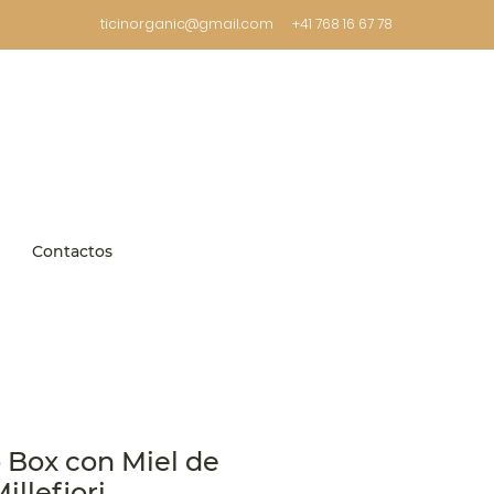
ticinorganic@gmail.com
+41 768 16 67 78
Contactos
Box con Miel de
illefiori.