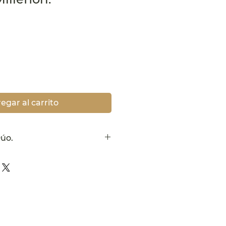
ecio
egar al carrito
Dúo.
de regalo, para sorprender
miento. Un duo of Ticino miel
ura perfecto para
sta, también te da la
robar 2_cc781905-5cde-3194-
58d_distintos sabores