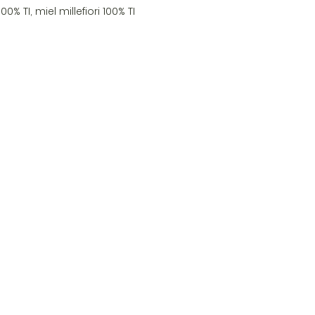
% TI, miel millefiori 100% TI
tos
Comercio
6 778
Miel del Tesino
nic@gmail.com
Preparaciones para Risott
Salsas y cremas de verdur
Sal y especias aromatizad
Mermeladas y Dulces