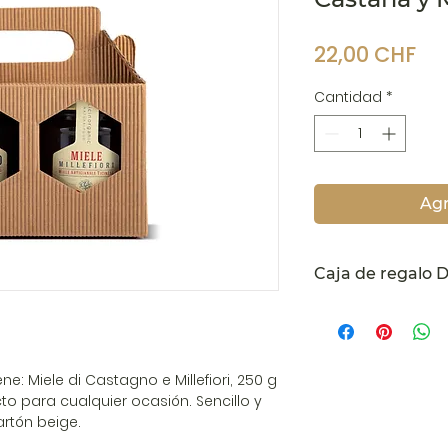
Pr
22,00 CHF
Cantidad
*
Agr
Caja de regalo 
Una hermosa caja 
con gusto y refina
de nuestra apicult
cada ocasión y fie
ne: Miele di Castagno e Millefiori, 250 g
oportunidad de p
to para cualquier ocasión. Sencillo y
bb3b-136d_bad5cf
rtón beige.
favoritos.