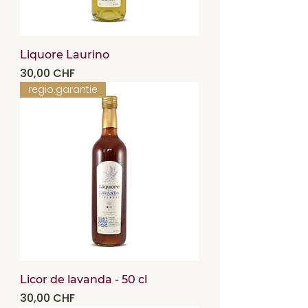
Liquore Laurino
Precio
30,00 CHF
regio.garantie
Licor de lavanda - 50 cl
Precio
30,00 CHF