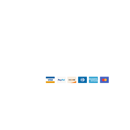
are a letto e apprezzare tutta
 lavanda.
se. Spese di spedizione
a.
Pagos
o
as
Privacidad y
as
Términos
Términos y condiciones