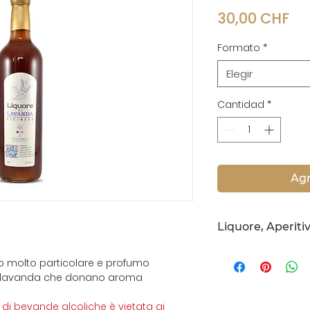
Pr
30,00 CHF
Formato
*
Elegir
Cantidad
*
Agr
Liquore, Aperiti
Liquore di Lavand
o molto particolare e profumo
aperitivo, basta a
 di lavanda che donano aroma
bianco, prosecco o
fresco a fine past
di bevande alcoliche è vietata ai