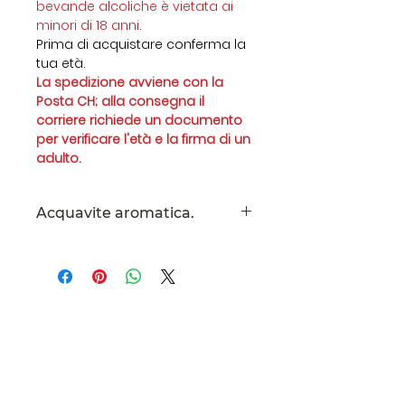
bevande alcoliche è vietata ai
minori di 18 anni.
Prima di acquistare conferma la
tua età.
La spedizione avviene con la
Posta CH; alla consegna il
corriere richiede un documento
per verificare l'età e la firma di un
adulto.
Acquavite aromatica.
Acquavite Pera d'Autunno ha
un gusto morbido e armonioso,
si abbina perfettamente al
dessert. Ottima da gustare
fredda fine pasto.
Ticinorganic
Le tasse sono incluse. Spese di
Elena Darii
di
spedizione calcolate alla cassa.
Via Lugano, 13
Ponte Tresa
6988