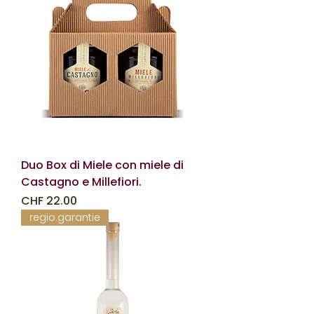
Duo Box di Miele con miele di
Castagno e Millefiori.
Prezzo
CHF 22.00
regio.garantie