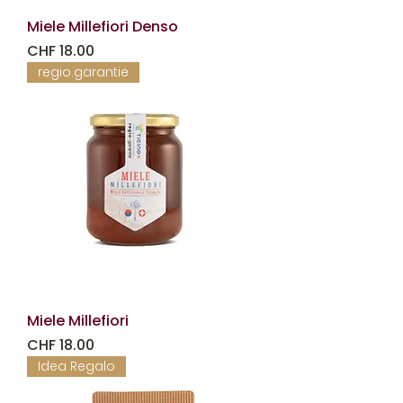
Miele Millefiori Denso
Prezzo
CHF 18.00
regio.garantie
Miele Millefiori
Prezzo
CHF 18.00
Idea Regalo