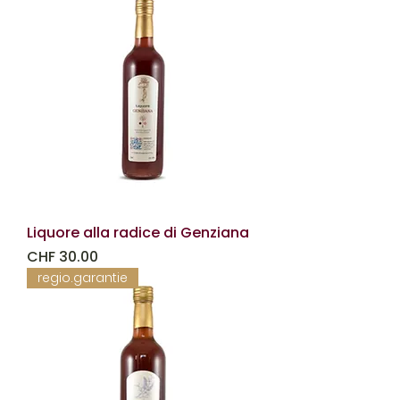
Liquore alla radice di Genziana
Prezzo
CHF 30.00
regio.garantie