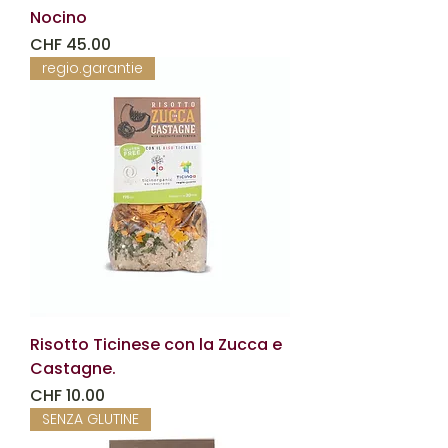
Nocino
Prezzo
CHF 45.00
regio.garantie
Risotto Ticinese con la Zucca e
Castagne.
Prezzo
CHF 10.00
SENZA GLUTINE