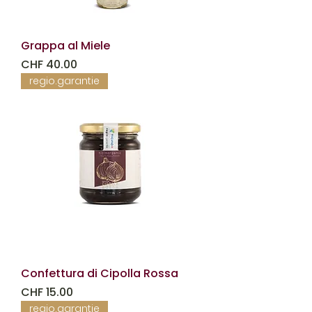
Grappa al Miele
Prezzo
CHF 40.00
regio.garantie
Confettura di Cipolla Rossa
Prezzo
CHF 15.00
regio.garantie