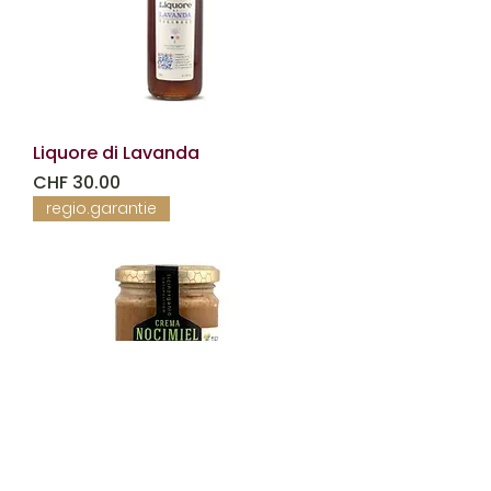
Liquore di Lavanda
Prezzo
CHF 30.00
regio.garantie