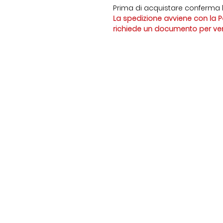
Prima di acquistare conferma l
La spedizione avviene con la Po
richiede un documento per verif
Ticinorganic
Elena Darii
Contat
di
+41 76 81 6
Via Lugano, 13
ticinorga
Ponte Tresa
6988
CHE - 422.948.323
Follow us