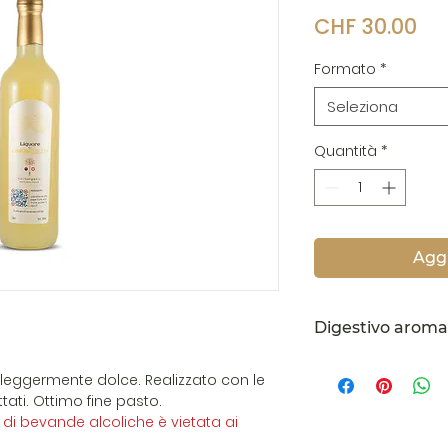
Pr
CHF 30.00
Formato
*
Seleziona
Quantità
*
Aggi
Digestivo aroma
Digestivo aromatic
 leggermente dolce. Realizzato con le
servire fresco. Id
ttati. Ottimo fine pasto.
dolci o dare un t
di bevande alcoliche è vietata ai
il gelato.