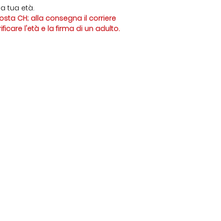
Le tasse sono inclu
a tua età.
calcolate alla cass
sta CH; alla consegna il corriere
icare l'età e la firma di un adulto.
ti
Shop
6 778
Miele Ticinese
nic@gmail.com
Nocino Liquori e Distillati
Preparati per Risotti
:
Idee Regalo e Goloserie