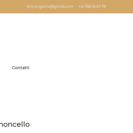
ticinorganic@gmail.com
+41 768 16 67 78
Contatti
moncello