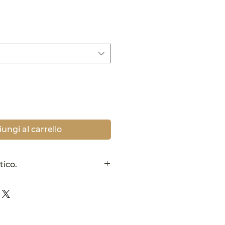
ezzo
ungi al carrello
tico.
o e piacevole, si consiglia di
eale anche per aromatizzare
occo speciale alla macedonia o