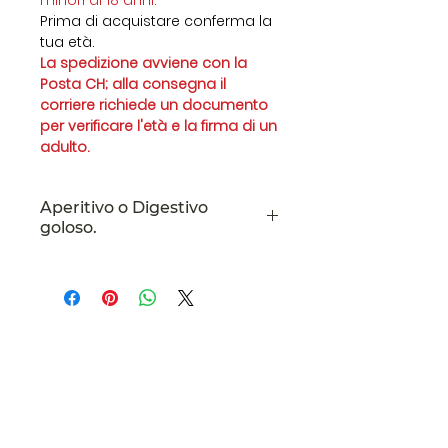
minori di 18 anni.
Prima di acquistare conferma la
tua età.
La spedizione avviene con la
Posta CH; alla consegna il
corriere richiede un documento
per verificare l'età e la firma di un
adulto.
Aperitivo o Digestivo
goloso.
Liquore Zenzerino può diventare
anche un aperitivo particolare,
basta aggiungere il prosecco o
vino bianco a piacere.
Alternativa al classico
Ticinorganic
Spritz. Ottimo anche come il
Elena Darii
di
digestivo da servire fine pasto.
Le tasse sono incluse. Spese di
Via Lugano, 13
spedizione calcolate alla cassa.
Ponte Tresa
6988