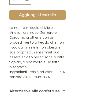
Aggiungi al carrello
La nostra miscela di Miele
Millefiori cremoso, Zenzero e
Curcuma si ottiene con un
procedimento a freddo che non
riscalda il miele e non altera le
sue proprietà. Zenzermiel può
essere sciolto nelle tisane o latte
tiepido, o spalmato sulle fette
biscottate.
Ingredienti
: miele millefiori TI 95 %,
zenzero 3%, curcuma 2%
Alternativa alle confetture
La combinazione perfetta per
cominciare la giornata o gustare